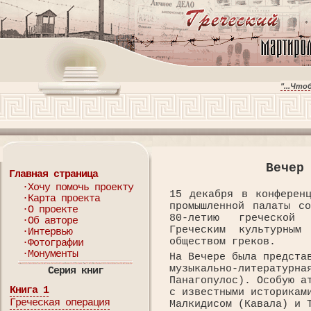
"...Чт
Вечер
Главная страница
·Хочу помочь проекту
15 декабря в конференц
·Карта проекта
промышленной палаты со
·О проекте
80-летию греческой 
·Об авторе
Греческим культурным
·Интервью
обществом греков.
·Фотографии
·Монументы
На Вечере была предста
музыкально-литературна
Серия книг
Панагопулос). Особую а
Книга 1
с известными историкам
Греческая операция
Малкидисом (Кавала) и 