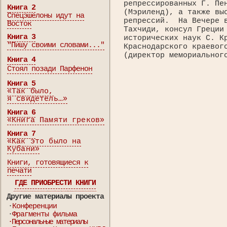
репрессированных Г. Пе
Книга 2
(Мэриленд), а также вы
Спецэшелоны идут на
репрессий. На Вечере в
Восток
Тахчиди, консул Греции
Книга 3
исторических наук С. К
"Пишу своими словами..."
Краснодарского краевог
(директор мемориальног
Книга 4
Стоял позади Парфенон
Книга 5
«Так было,
я свидетель…»
Книга 6
«Книга Памяти греков»
Книга 7
«Как это было на
Кубани»
Книги, готовящиеся к
печати
ГДЕ ПРИОБРЕСТИ КНИГИ
Другие материалы проекта
·
Конференции
·
Фрагменты фильма
·Персональные материалы